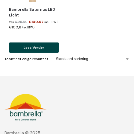
Bambrella Saturnus LED
Licht
€
100,67
€
125,84
Van
incl. BTW (
€
100,67
ex. BTW
)
Lees Verder
Toont het enige resultaat
Bambrella © 2025