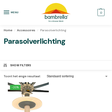
MENU
0
Home
Accessoires
Parasolverlichting
/
/
Parasolverlichting
SHOW FILTERS
Toont het enige resultaat
-20%