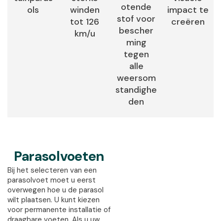
otende
ols
winden
impact te
stof voor
tot 126
creëren
bescher
km/u
ming
tegen
alle
weersom
standighe
den
Parasolvoeten
Bij het selecteren van een
parasolvoet moet u eerst
overwegen hoe u de parasol
wilt plaatsen. U kunt kiezen
voor permanente installatie of
draagbare voeten. Als u uw