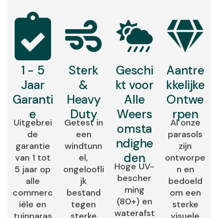
1 - 5
Sterk
Geschi
Aantre
Jaar
&
kt voor
kkelijke
Garanti
Heavy
Alle
Ontwe
e
Duty
Weers
rpen
Uitgebrei
Getest in
Al onze
omsta
de
een
parasols
ndighe
garantie
windtunn
zijn
den
van 1 tot
el,
ontworpe
Hoge UV-
5 jaar op
ongeloofli
n en
bescher
alle
jk
bedoeld
ming
commerc
bestand
om een
(80+) en
iële en
tegen
sterke
waterafst
tuinparas
sterke
visuele