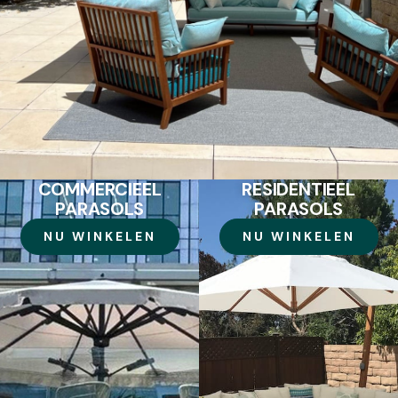
COMMERCIEEL
RESIDENTIEEL
PARASOLS
PARASOLS
NU WINKELEN
NU WINKELEN