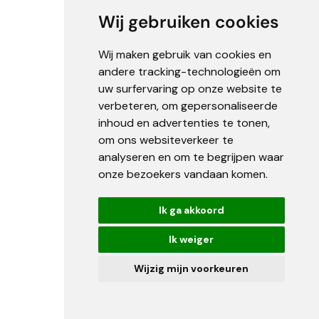
coole en hoogwaardige
Wij gebruiken cookies
verwarming die aan uw parasol
kan worden gemonteerd. Het
Wij maken gebruik van cookies en
heeft een strak en modern
ontwerp en gebruikt korte
andere tracking-technologieën om
infrarood golven. Dit is onze
uw surfervaring op onze website te
aanbevolen verwarming voor
verbeteren, om gepersonaliseerde
ons assortiment commerciële
inhoud en advertenties te tonen,
parasols.
om ons websiteverkeer te
De
4-delige infrarood
analyseren en om te begrijpen waar
warmtelamp
is een geweldige
onze bezoekers vandaan komen.
toevoeging om de ruimte
onder uw parasol of terras te
Ik ga akkoord
verwarmen. Deze verwarming
kan worden gemonteerd op
Ik weiger
de paal van een tuinparasol of
op een draagbaar statief.
Wijzig mijn voorkeuren
Parasol Verlichting
Verbeter uw buitenruimte
met ons
assortiment