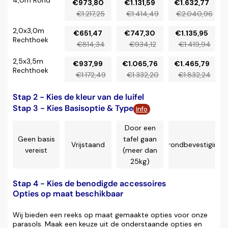
4,0m Rond
€973,80
€1.131,59
€1.632,77
€1.217,25
€1.414,49
€2.040,96
2,0x3,0m
€651,47
€747,30
€1.135,95
Rechthoek
€814,34
€934,12
€1.419,94
2,5x3,5m
€937,99
€1.065,76
€1.465,79
Rechthoek
€1.172,49
€1.332,20
€1.832,24
Stap 2 - Kies de kleur van de luifel
Stap 3 - Kies Basisoptie & Type
Info
Door een
Geen basis
tafel gaan
Vrijstaand
Grondbevestiging
vereist
(meer dan
25kg)
Stap 4 - Kies de benodigde accessoires
Opties op maat beschikbaar
Wij bieden een reeks op maat gemaakte opties voor onze
parasols. Maak een keuze uit de onderstaande opties en