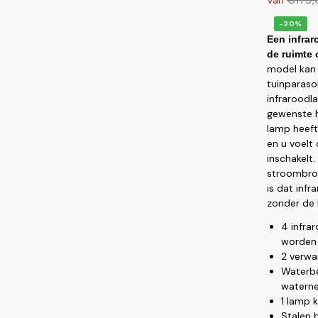
Van
-20%
Een
infra
de ruimte
model kan
tuinparaso
infraroodl
gewenste h
lamp heeft
en u voelt
inschakelt
stroombron
is dat inf
zonder de l
4 infra
worden 
2 verwa
Waterbe
waterne
1 lamp 
Stalen 