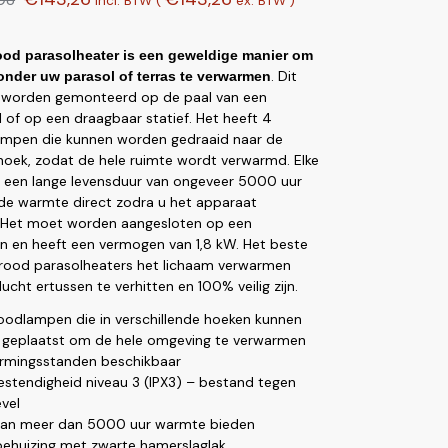
incl. BTW (
ex. BTW
)
rood parasolheater is een geweldige manier om
. Dit
 onder uw parasol
of terras te verwarmen
 worden gemonteerd op de paal van een
l of op een draagbaar statief. Het heeft 4
ampen die kunnen worden gedraaid naar de
oek, zodat de hele ruimte wordt verwarmd. Elke
 een lange levensduur van ongeveer 5000 uur
 de warmte direct zodra u het apparaat
. Het moet worden aangesloten op een
 en heeft een vermogen van 1,8 kW. Het beste
rarood parasolheaters het lichaam verwarmen
ucht ertussen te verhitten en 100% veilig zijn.
roodlampen die in verschillende hoeken kunnen
geplaatst om de hele omgeving te verwarmen
rmingsstanden beschikbaar
stendigheid niveau 3 (IPX3) – bestand tegen
vel
kan meer dan 5000 uur warmte bieden
behuizing met zwarte hamerslaglak