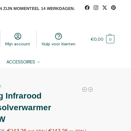
N ZIJN MOMENTEEL 14 WERKDAGEN.
€
0,00
0
Mijn account
Hulp voor klanten
ACCESSOIRES
!
 Infrarood
solverwarmer
0W
€
143,26
€
143,26
08