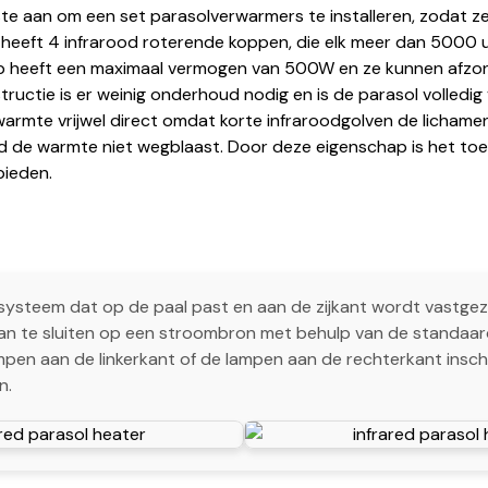
te aan om een set parasolverwarmers te installeren, zodat z
eeft 4 infrarood roterende koppen, die elk meer dan 5000 
mp heeft een maximaal vermogen van 500W en ze kunnen afzond
uctie is er weinig onderhoud nodig en is de parasol volledig v
de warmte vrijwel direct omdat korte infraroodgolven de licha
d de warmte niet wegblaast. Door deze eigenschap is het toe
bieden.
elpsysteem dat op de paal past en aan de zijkant wordt vastge
aan te sluiten op een stroombron met behulp van de standaard
ampen aan de linkerkant of de lampen aan de rechterkant insch
n.