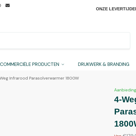
0
ONZE LEVERTIJDE
Zoeken
COMMERCIËLE PRODUCTEN
DRUKWERK & BRANDING
Weg Infrarood Parasolverwarmer 1800W
Aanbieding
4-Weg
Para
180
€
179,