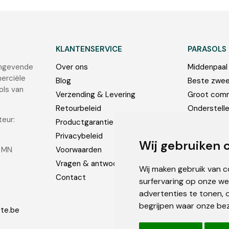
KLANTENSERVICE
PARASOLS
angevende
Over ons
Middenpaal
erciële
Blog
Beste zwee
ols van
Verzending & Levering
Groot comm
Retourbeleid
Onderstell
teur:
Productgarantie
Foto’s
Privacybeleid
Wij gebruiken 
1 MN
Voorwaarden
Vragen & antwoorden
Wij maken gebruik van 
Contact
surfervaring op onze we
advertenties te tonen, 
begrijpen waar onze be
ste.be