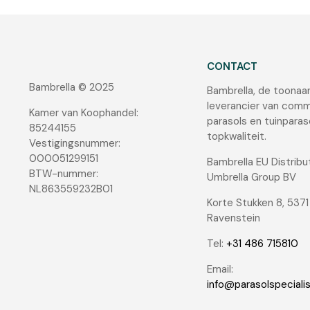
CONTACT
Bambrella © 2025
Bambrella, de toona
leverancier van comm
Kamer van Koophandel:
parasols en tuinparas
85244155
topkwaliteit.
Vestigingsnummer:
000051299151
Bambrella EU Distribu
BTW-nummer:
Umbrella Group BV
NL863559232B01
Korte Stukken 8, 537
Ravenstein
Tel:
+31 486 715810
Email:
info@parasolspeciali