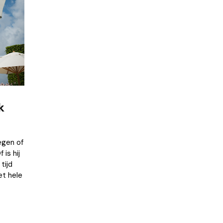
k
egen of
is hij
tijd
et hele