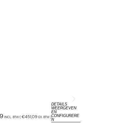
DETAILS
Bambrella Hurricane 
WEERGEVEN
Parasol
EN
09
CONFIGURERE
€
451,09
INCL. BTW (
EX. BTW
)
N