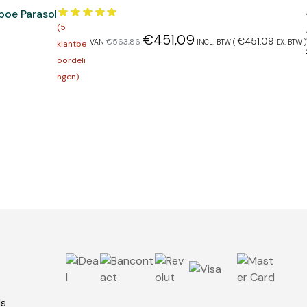
boe Parasol
(
5
€
451,09
€
451,09
€
563,86
VAN
INCL. BTW (
EX. BTW
)
klantbe
oordeli
ngen)
ls