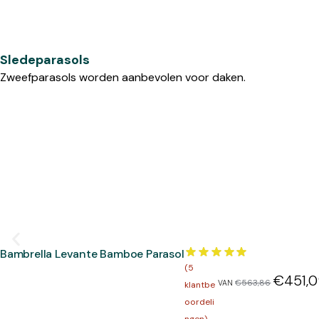
Sledeparasols
Zweefparasols worden aanbevolen voor daken.
Bambrella Levante Bamboe Parasol
(
5
€
451,
€
563,86
VAN
klantbe
oordeli