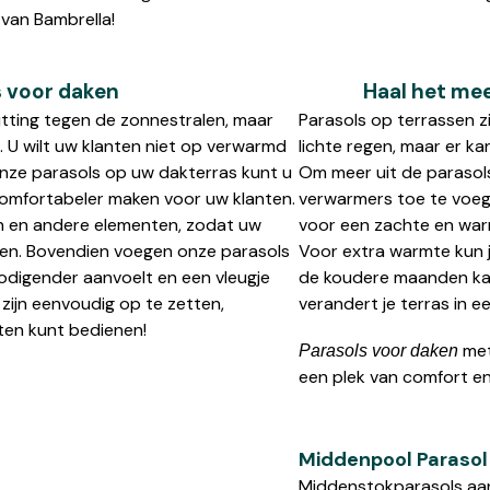
 van Bambrella!
 voor daken
Haal het me
hutting tegen de zonnestralen, maar
Parasols op terrassen 
 U wilt uw klanten niet op verwarmd
lichte regen, maar er k
onze parasols op uw dakterras kunt u
Om meer uit de parasols
comfortabeler maken voor uw klanten.
verwarmers toe te voeg
n en andere elementen, zodat uw
voor een zachte en war
ken. Bovendien voegen onze parasols
Voor extra warmte kun j
tnodigender aanvoelt en een vleugje
de koudere maanden kan
 zijn eenvoudig op te zetten,
verandert je terras in 
nten kunt bedienen!
met
Parasols voor daken
een plek van comfort en
Middenpool Parasol
Middenstokparasols aa