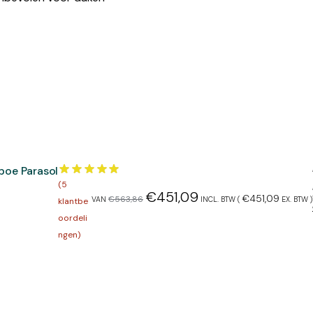
boe Parasol
(
5
€
451,09
€
451,09
€
563,86
VAN
INCL. BTW (
EX. BTW
)
klantbe
oordeli
ngen)