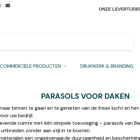
0
ONZE LEVERTIJDE
Zoeken
COMMERCIËLE PRODUCTEN
DRUKWERK & BRANDING
PARASOLS VOOR DAKEN
m naar binnen te gaan en te genieten van de frisse lucht en he
oor uw bedrijf.
gevende ruimte met één simpele toevoeging – parasols van B
itbreiden zonder aan stijl in te boeten.
aterialen een ongeëvenaarde duurzaamheid en bescherming t