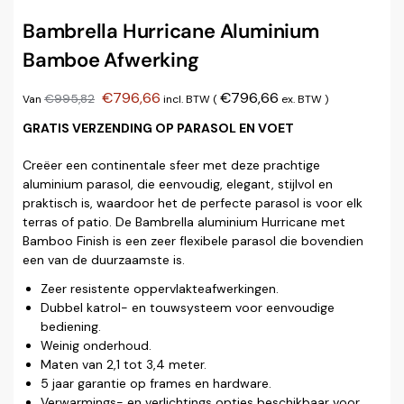
Bambrella Hurricane Aluminium
Bamboe Afwerking
€
796,66
€
796,66
€
995,82
Van
incl. BTW (
ex. BTW
)
GRATIS VERZENDING OP PARASOL EN VOET
Creëer een continentale sfeer met deze prachtige
aluminium parasol, die eenvoudig, elegant, stijlvol en
praktisch is, waardoor het de perfecte parasol is voor elk
terras of patio. De Bambrella aluminium Hurricane met
Bamboo Finish is een zeer flexibele parasol die bovendien
een van de duurzaamste is.
Zeer resistente oppervlakteafwerkingen.
Dubbel katrol- en touwsysteem voor eenvoudige
bediening.
Weinig onderhoud.
Maten van 2,1 tot 3,4 meter.
5 jaar garantie op frames en hardware.
Verwarmings- en verlichtings opties beschikbaar voor