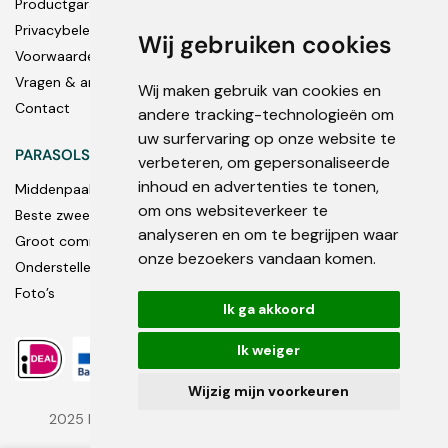
Productgarantie
Privacybeleid
Wij gebruiken cookies
Voorwaarden
Vragen & antwoorden
Wij maken gebruik van cookies en
Contact
andere tracking-technologieën om
uw surfervaring op onze website te
PARASOLS
verbeteren, om gepersonaliseerde
inhoud en advertenties te tonen,
Middenpaal
om ons websiteverkeer te
Beste zweef parasols
analyseren en om te begrijpen waar
Groot commercieel
onze bezoekers vandaan komen.
Onderstellen en accessoires
Foto’s
Ik ga akkoord
Ik weiger
Wijzig mijn voorkeuren
2025 Bambrella ® Ltd. Handelsmerken en merknamen