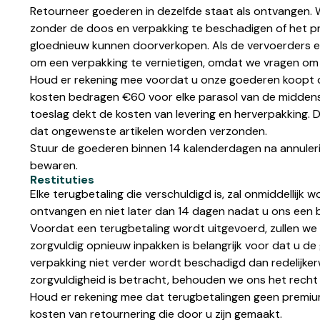
Retourneer goederen in dezelfde staat als ontvangen. 
zonder de doos en verpakking te beschadigen of het pro
gloednieuw kunnen doorverkopen. Als de vervoerders een a
om een verpakking te vernietigen, omdat we vragen om h
Houd er rekening mee voordat u onze goederen koopt da
kosten bedragen €60 voor elke parasol van de middens
toeslag dekt de kosten van levering en herverpakking. D
dat ongewenste artikelen worden verzonden.
Stuur de goederen binnen 14 kalenderdagen na annulerin
bewaren.
Restituties
Elke terugbetaling die verschuldigd is, zal onmiddellij
ontvangen en niet later dan 14 dagen nadat u ons een b
Voordat een terugbetaling wordt uitgevoerd, zullen we
zorgvuldig opnieuw inpakken is belangrijk voor dat u d
verpakking niet verder wordt beschadigd dan redelijkerw
zorgvuldigheid is betracht, behouden we ons het recht
Houd er rekening mee dat terugbetalingen geen premiu
kosten van retournering die door u zijn gemaakt.