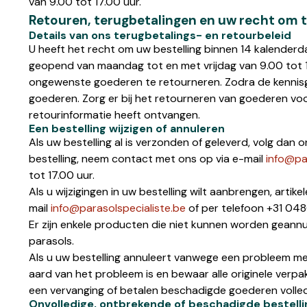
van 9.00 tot 17.00 uur.
Retouren, terugbetalingen en uw recht om 
Details van ons terugbetalings- en retourbeleid
U heeft het recht om uw bestelling binnen 14 kalenderd
geopend van maandag tot en met vrijdag van 9.00 tot 1
ongewenste goederen te retourneren. Zodra de kennisg
goederen. Zorg er bij het retourneren van goederen voor
retourinformatie heeft ontvangen.
Een bestelling wijzigen of annuleren
Als uw bestelling al is verzonden of geleverd, volg dan
bestelling, neem contact met ons op via e-mail
info@pa
tot 17.00 uur.
Als u wijzigingen in uw bestelling wilt aanbrengen, artik
mail
info@parasolspecialiste.be
of per telefoon +31 048
Er zijn enkele producten die niet kunnen worden geannu
parasols.
Als u uw bestelling annuleert vanwege een probleem me
aard van het probleem is en bewaar alle originele verpak
een vervanging of betalen beschadigde goederen volledi
Onvolledige, ontbrekende of beschadigde bestell