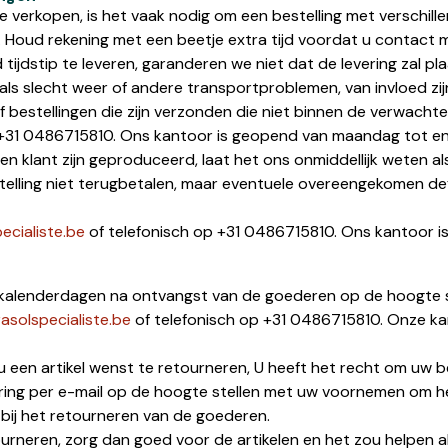
verkopen, is het vaak nodig om een bestelling met verschill
n. Houd rekening met een beetje extra tijd voordat u contact
jdstip te leveren, garanderen we niet dat de levering zal p
s slecht weer of andere transportproblemen, van invloed zij
f bestellingen die zijn verzonden die niet binnen de verwac
+31 0486715810. Ons kantoor is geopend van maandag tot en m
een klant zijn geproduceerd, laat het ons onmiddellijk weten a
telling niet terugbetalen, maar eventuele overeengekomen d
ecialiste.be
of telefonisch op +31 0486715810. Ons kantoor i
14 kalenderdagen na ontvangst van de goederen op de hoogte s
asolspecialiste.be
of telefonisch op +31 0486715810. Onze ka
en artikel wenst te retourneren, U heeft het recht om uw be
ing per e-mail op de hoogte stellen met uw voornemen om het 
ij het retourneren van de goederen.
urneren, zorg dan goed voor de artikelen en het zou helpen al