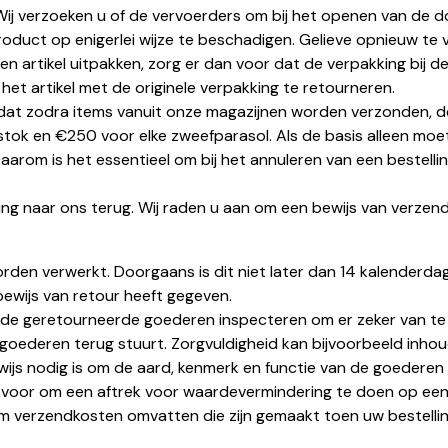
Wij verzoeken u of de vervoerders om bij het openen van de 
duct op enigerlei wijze te beschadigen. Gelieve opnieuw te v
rtikel uitpakken, zorg er dan voor dat de verpakking bij de kl
et artikel met de originele verpakking te retourneren.
t zodra items vanuit onze magazijnen worden verzonden, de ko
tok en €250 voor elke zweefparasol. Als de basis alleen mo
aarom is het essentieel om bij het annuleren van een bestelli
g naar ons terug. Wij raden u aan om een bewijs van verzendi
k worden verwerkt. Doorgaans is dit niet later dan 14 kalende
ewijs van retour heeft gegeven.
 de geretourneerde goederen inspecteren om er zeker van te 
e goederen terug stuurt. Zorgvuldigheid kan bijvoorbeeld inh
ijs nodig is om de aard, kenmerk en functie van de goederen v
 voor om een aftrek voor waardevermindering te doen op een 
m verzendkosten omvatten die zijn gemaakt toen uw bestellin