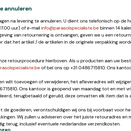
te annuleren
agen na levering te annuleren. U dient ons telefonisch op de 
7.00 uur) of e-mail
info@parasolspecialiste.be
binnen 14 kal
eving van retournering is ontvangen, geven we u een retourn
 dat het artikel / de artikelen in de originele verpakking wo
 onze retourprocedure hierboven. Als u producten aan uw beste
rasolspecialiste.be
of bel ons op +31 0486715810. Ons kantoo
elen wilt toevoegen of verwijderen, het afleveradres wilt wijzi
6715810. Ons kantoor is geopend van maandag tot en met vrij
leerd, terugbetaald of geruild, deze omvatten elk item dat i
t de goederen, verontschuldigen wij ons bij voorbaat voor he
kingen. Wij zullen u adviseren over het juiste retouradres en 
g terug, inclusief eventuele nederlandse verzendkosten.
ingen