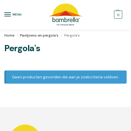
MENU
0
Home
Paviljoens en pergola's
Pergola's
/
/
Pergola's
Geen producten gevonden die aan je zoekcriteria voldoen.